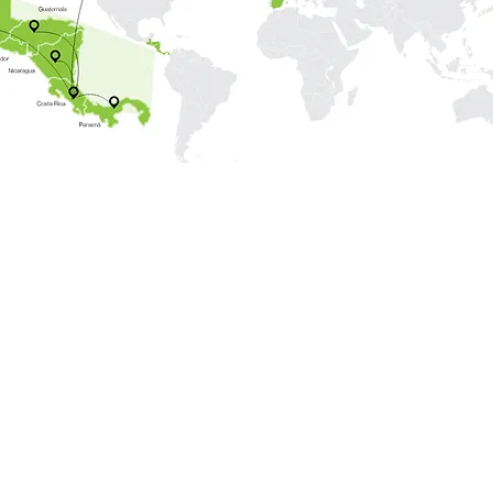
Países
+9