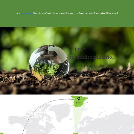
Inicio
Nosotros
Servicios
Certificaciones
Proyectos
Fundación Biomatec
Biocrisol
Contacto
Equipo
multidisciplinario,
apasionado por la
calidad