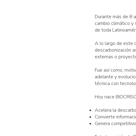
Durante más de 8 a
cambio climático y 
de toda Latinoaméri
A lo largo de este c
descarbonización a
externas o proyecto
Fue así como, motiv
adelante y evolucio
técnica con tecnolo
Hoy nace BIOCRISOL
Acelera la descarbon
Convierte informaci
Genera competitivid