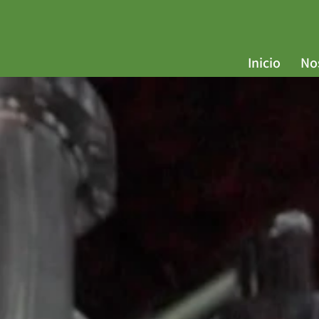
Inicio
No